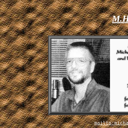
M.H.
mailto:mich